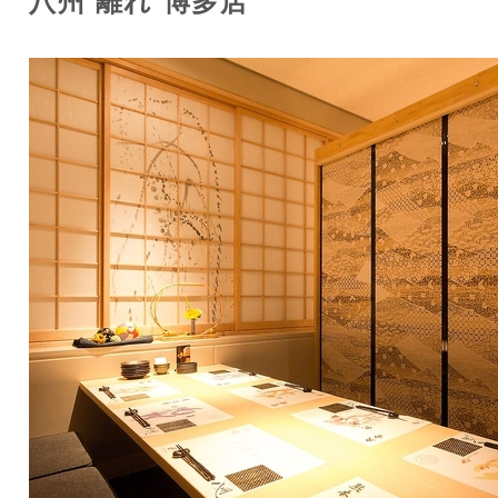
八州 離れ 博多店