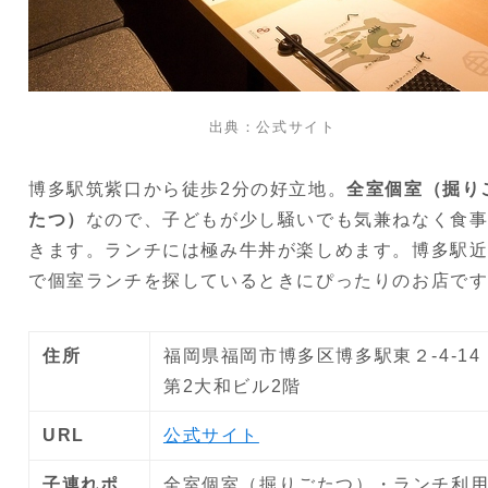
出典：公式サイト
博多駅筑紫口から徒歩2分の好立地。
全室個室（掘り
たつ）
なので、子どもが少し騒いでも気兼ねなく食
きます。ランチには極み牛丼が楽しめます。博多駅
で個室ランチを探しているときにぴったりのお店で
住所
福岡県福岡市博多区博多駅東２-4-14
第2大和ビル2階
URL
公式サイト
子連れポ
全室個室（掘りごたつ）・ランチ利