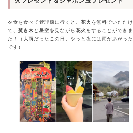
火プレゼント＆シャボン玉プレゼント
夕食を食べて管理棟に行くと、
花火
を無料でいただ
て、
焚き木
と
星空
を見ながら
花火
をすることができ
た！（大雨だったこの日、やっと夜には雨があがっ
です）